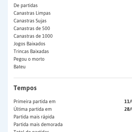
De partidas
Canastras Limpas
Canastras Sujas
Canastras de 500
Canastras de 1000
Jogos Baixados
Trincas Baixadas
Pegou o morto
Bateu
Tempos
Primeira partida em
11/
Última partida em
28/
Partida mais rápida
Partida mais demorada