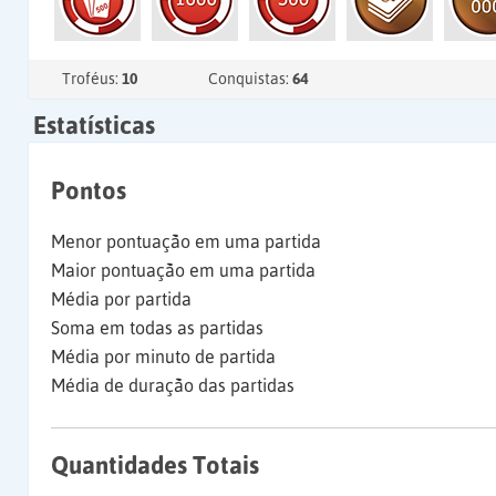
Troféus:
10
Conquistas:
64
Estatísticas
Pontos
Menor pontuação em uma partida
Maior pontuação em uma partida
Média por partida
Soma em todas as partidas
Média por minuto de partida
Média de duração das partidas
Quantidades Totais