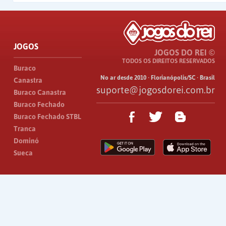
JOGOS
JOGOS DO REI ©
TODOS OS DIREITOS RESERVADOS
Buraco
No ar desde 2010 · Florianópolis/SC · Brasil
Canastra
suporte@jogosdorei.com.br
Buraco Canastra
Buraco Fechado
Buraco Fechado STBL
Tranca
Dominó
Sueca