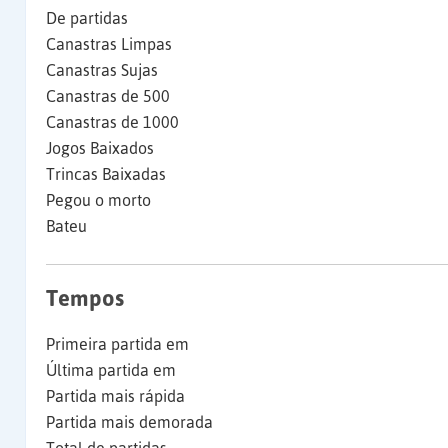
De partidas
Canastras Limpas
Canastras Sujas
Canastras de 500
Canastras de 1000
Jogos Baixados
Trincas Baixadas
Pegou o morto
Bateu
Tempos
Primeira partida em
Última partida em
Partida mais rápida
Partida mais demorada