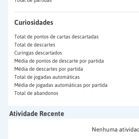
Total de partidas
Curiosidades
Total de pontos de cartas descartadas
Total de descartes
Curingas descartados
Média de pontos de descarte por partida
Média de descartes por partida
Total de jogadas automáticas
Média de jogadas automáticas por partida
Total de abandonos
Atividade Recente
Nenhuma atividad