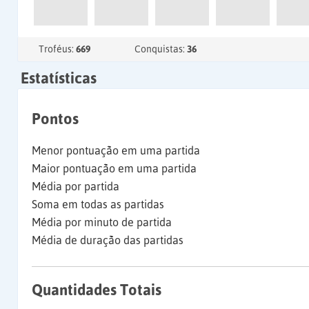
Troféus:
669
Conquistas:
36
Estatísticas
Pontos
Menor pontuação em uma partida
Maior pontuação em uma partida
Média por partida
Soma em todas as partidas
Média por minuto de partida
Média de duração das partidas
Quantidades Totais