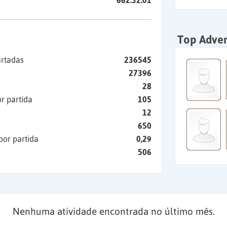
662:32:01
Top Adver
artadas
236545
27396
28
r partida
105
12
650
por partida
0,29
506
Nenhuma atividade encontrada no último mês.