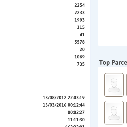
2254
2233
1993
115
41
5578
20
1069
Top Parce
735
13/08/2012 22:03:19
13/03/2016 00:12:44
00:02:27
11:11:30