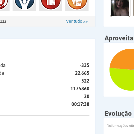
112
Ver tudo >>
Aproveit
ida
-335
da
22.665
522
1175860
30
00:17:38
Evolução
*Informações nã