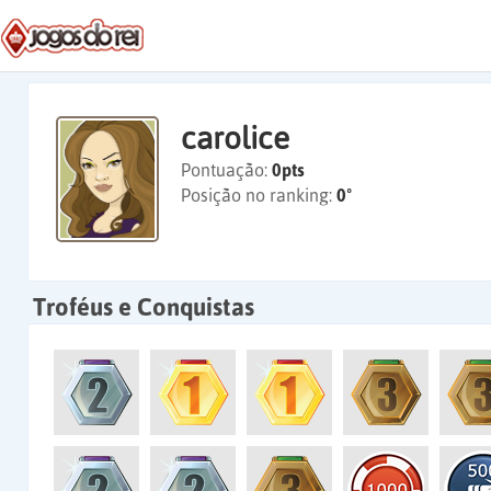
carolice
Pontuação:
0pts
Posição no ranking:
0º
Troféus e Conquistas