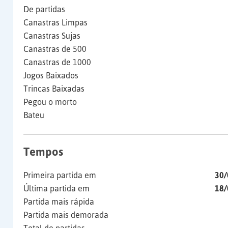
De partidas
Canastras Limpas
Canastras Sujas
Canastras de 500
Canastras de 1000
Jogos Baixados
Trincas Baixadas
Pegou o morto
Bateu
Tempos
Primeira partida em
30/
Última partida em
18/
Partida mais rápida
Partida mais demorada