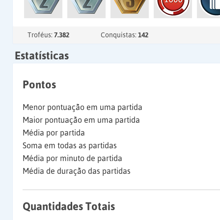
Troféus:
7.382
Conquistas:
142
Estatísticas
Pontos
Menor pontuação em uma partida
Maior pontuação em uma partida
Média por partida
Soma em todas as partidas
Média por minuto de partida
Média de duração das partidas
Quantidades Totais