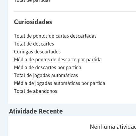
Total de partidas
Curiosidades
Total de pontos de cartas descartadas
Total de descartes
Curingas descartados
Média de pontos de descarte por partida
Média de descartes por partida
Total de jogadas automáticas
Média de jogadas automáticas por partida
Total de abandonos
Atividade Recente
Nenhuma atividad