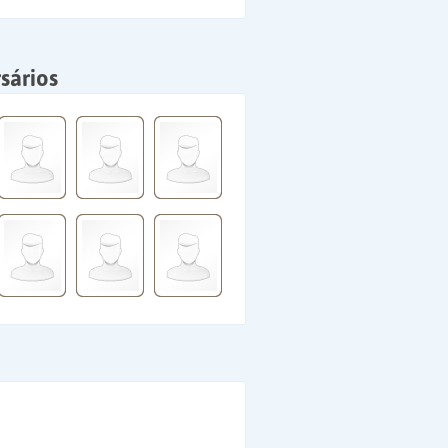
sários