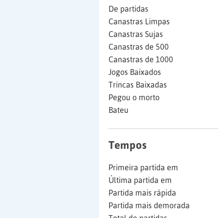
De partidas
Canastras Limpas
Canastras Sujas
Canastras de 500
Canastras de 1000
Jogos Baixados
Trincas Baixadas
Pegou o morto
Bateu
Tempos
Primeira partida em
Última partida em
Partida mais rápida
Partida mais demorada