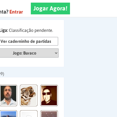
Jogar Agora!
nta?
Entrar
Liga:
Classificação pendente.
Ver caderninho de partidas
09)