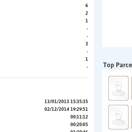
6
2
1
-
-
3
-
1
Top Parce
-
13/01/2013 15:35:35
02/12/2014 19:29:51
00:11:12
00:20:05