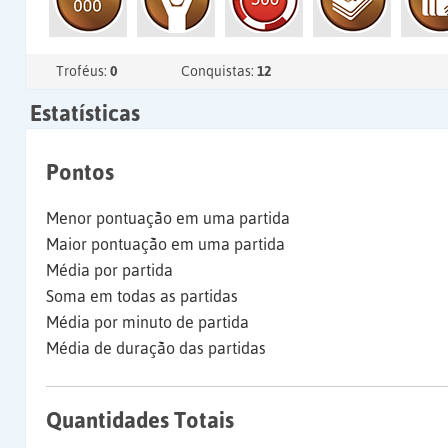
Troféus:
0
Conquistas:
12
Estatísticas
Pontos
Menor pontuação em uma partida
Maior pontuação em uma partida
Média por partida
Soma em todas as partidas
Média por minuto de partida
Média de duração das partidas
Quantidades Totais