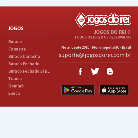
JOGOS
JOGOS DO REI ©
TODOS OS DIREITOS RESERVADOS
Buraco
No ar desde 2010 · Florianópolis/SC · Brasil
Canastra
suporte@jogosdorei.com.br
Buraco Canastra
Buraco Fechado
Buraco Fechado STBL
Tranca
Dominó
Sueca