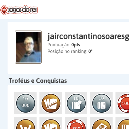
jairconstantinosoares
Pontuação:
0pts
Posição no ranking:
0º
Troféus e Conquistas