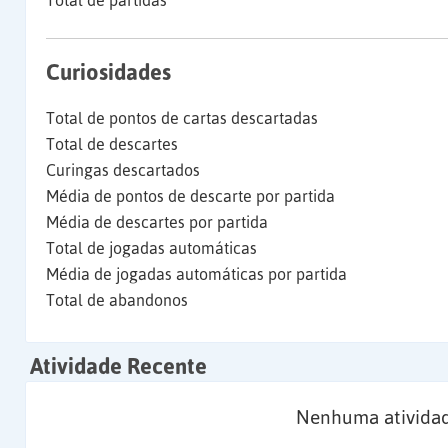
Total de partidas
Curiosidades
Total de pontos de cartas descartadas
Total de descartes
Curingas descartados
Média de pontos de descarte por partida
Média de descartes por partida
Total de jogadas automáticas
Média de jogadas automáticas por partida
Total de abandonos
Atividade Recente
Nenhuma atividad