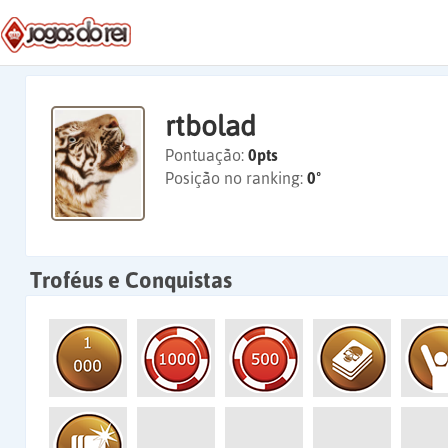
rtbolad
Pontuação:
0pts
Posição no ranking:
0º
Troféus e Conquistas