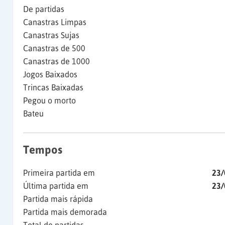
De partidas
Canastras Limpas
Canastras Sujas
Canastras de 500
Canastras de 1000
Jogos Baixados
Trincas Baixadas
Pegou o morto
Bateu
Tempos
Primeira partida em
23/
Última partida em
23/
Partida mais rápida
Partida mais demorada