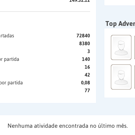
149:32:12
Top Adver
artadas
72840
8380
3
r partida
140
16
42
por partida
0,08
77
Nenhuma atividade encontrada no último mês.