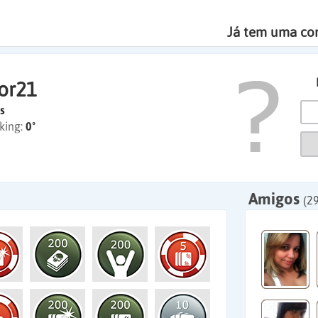
Já tem uma co
or21
s
king:
0º
Amigos
(2