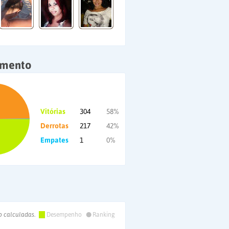
amento
Vitórias
304
58%
Derrotas
217
42%
Empates
1
0%
•
o calculadas.
Desempenho
Ranking