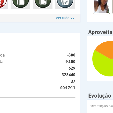
Ver tudo >>
Aproveit
ida
-300
da
9.100
629
328440
37
00:17:11
Evolução
*Informações nã