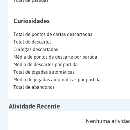
Total de partidas
Curiosidades
Total de pontos de cartas descartadas
Total de descartes
Curingas descartados
Média de pontos de descarte por partida
Média de descartes por partida
Total de jogadas automáticas
Média de jogadas automáticas por partida
Total de abandonos
Atividade Recente
Nenhuma atividad