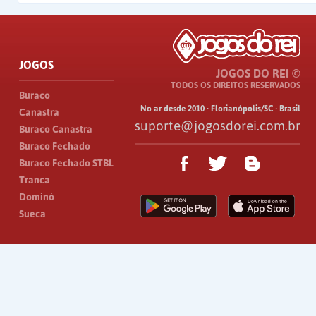
JOGOS
JOGOS DO REI ©
TODOS OS DIREITOS RESERVADOS
Buraco
No ar desde 2010 · Florianópolis/SC · Brasil
Canastra
suporte@jogosdorei.com.br
Buraco Canastra
Buraco Fechado
Buraco Fechado STBL
Tranca
Dominó
Sueca