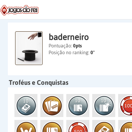
baderneiro
Pontuação:
0pts
Posição no ranking:
0º
Troféus e Conquistas