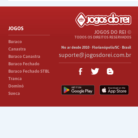
JOGOS
JOGOS DO REI ©
TODOS OS DIREITOS RESERVADOS
Buraco
No ar desde 2010 · Florianópolis/SC · Brasil
Canastra
suporte@jogosdorei.com.br
Buraco Canastra
Buraco Fechado
Buraco Fechado STBL
Tranca
Dominó
Sueca