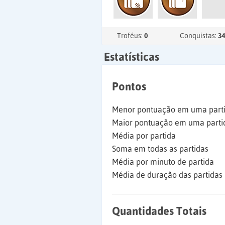
Troféus:
0
Conquistas:
34
Estatísticas
Pontos
Menor pontuação em uma part
Maior pontuação em uma parti
Média por partida
Soma em todas as partidas
Média por minuto de partida
Média de duração das partidas
Quantidades Totais