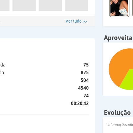
Ver tudo >>
Aproveit
ida
75
da
825
504
4540
24
00:20:42
Evolução
*Informações nã