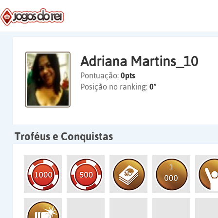
Adriana Martins_10
Pontuação:
0pts
Posição no ranking:
0º
Troféus e Conquistas