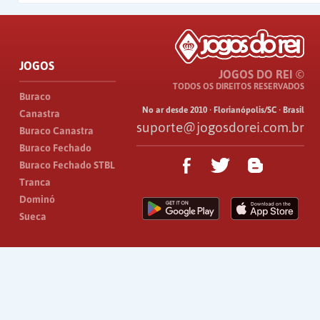
JOGOS
JOGOS DO REI ©
TODOS OS DIREITOS RESERVADOS
Buraco
No ar desde 2010 · Florianópolis/SC · Brasil
Canastra
suporte@jogosdorei.com.br
Buraco Canastra
Buraco Fechado
Buraco Fechado STBL
Tranca
Dominó
Sueca