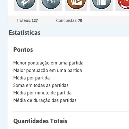
Troféus:
127
Conquistas:
70
Estatísticas
Pontos
Menor pontuação em uma partida
Maior pontuação em uma partida
Média por partida
Soma em todas as partidas
Média por minuto de partida
Média de duração das partidas
Quantidades Totais