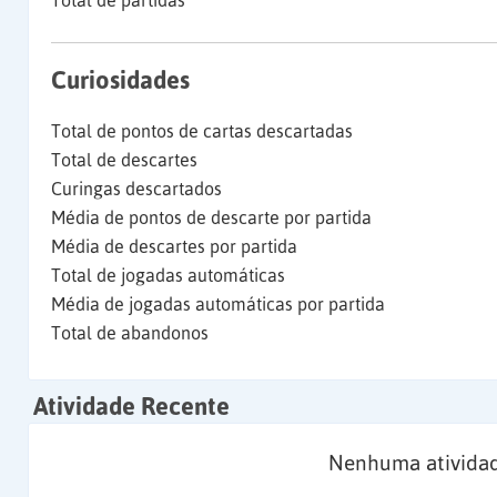
Total de partidas
Curiosidades
Total de pontos de cartas descartadas
Total de descartes
Curingas descartados
Média de pontos de descarte por partida
Média de descartes por partida
Total de jogadas automáticas
Média de jogadas automáticas por partida
Total de abandonos
Atividade Recente
Nenhuma atividad