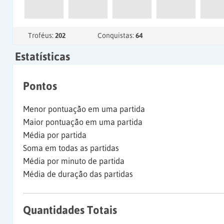
Troféus:
202
Conquistas:
64
Estatísticas
Pontos
Menor pontuação em uma partida
Maior pontuação em uma partida
Média por partida
Soma em todas as partidas
Média por minuto de partida
Média de duração das partidas
Quantidades Totais