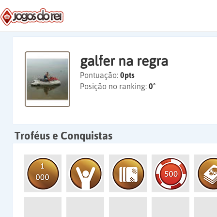
galfer na regra
Pontuação:
0pts
Posição no ranking:
0º
Troféus e Conquistas