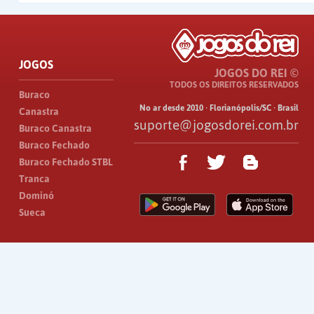
JOGOS
JOGOS DO REI ©
TODOS OS DIREITOS RESERVADOS
Buraco
No ar desde 2010 · Florianópolis/SC · Brasil
Canastra
suporte@jogosdorei.com.br
Buraco Canastra
Buraco Fechado
Buraco Fechado STBL
Tranca
Dominó
Sueca