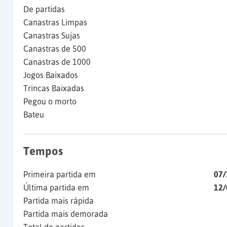
De partidas
Canastras Limpas
Canastras Sujas
Canastras de 500
Canastras de 1000
Jogos Baixados
Trincas Baixadas
Pegou o morto
Bateu
Tempos
Primeira partida em
07/
Última partida em
12/
Partida mais rápida
Partida mais demorada