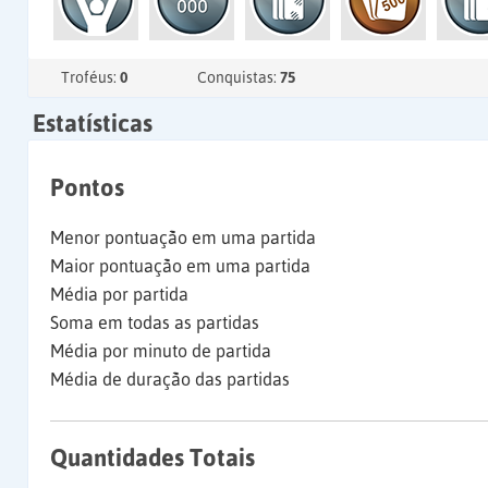
Troféus:
0
Conquistas:
75
Estatísticas
Pontos
Menor pontuação em uma partida
Maior pontuação em uma partida
Média por partida
Soma em todas as partidas
Média por minuto de partida
Média de duração das partidas
Quantidades Totais