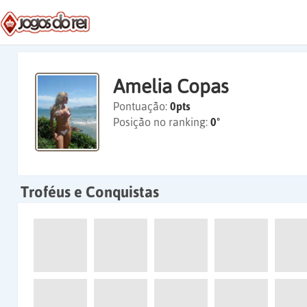
Amelia Copas
Pontuação:
0pts
Posição no ranking:
0º
Troféus e Conquistas