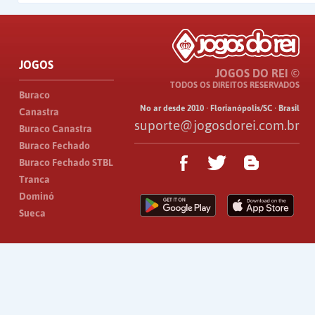
JOGOS
JOGOS DO REI ©
TODOS OS DIREITOS RESERVADOS
Buraco
No ar desde 2010 · Florianópolis/SC · Brasil
Canastra
suporte@jogosdorei.com.br
Buraco Canastra
Buraco Fechado
Buraco Fechado STBL
Tranca
Dominó
Sueca