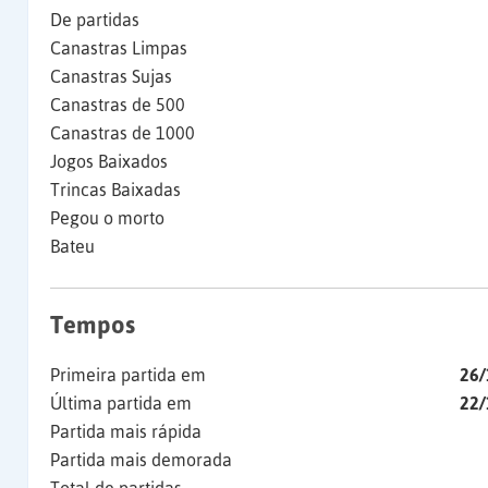
De partidas
Canastras Limpas
Canastras Sujas
Canastras de 500
Canastras de 1000
Jogos Baixados
Trincas Baixadas
Pegou o morto
Bateu
Tempos
Primeira partida em
26/
Última partida em
22/
Partida mais rápida
Partida mais demorada