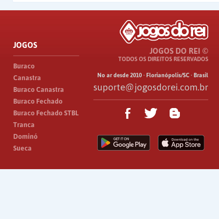
JOGOS
JOGOS DO REI ©
TODOS OS DIREITOS RESERVADOS
Buraco
No ar desde 2010 · Florianópolis/SC · Brasil
Canastra
suporte@jogosdorei.com.br
Buraco Canastra
Buraco Fechado
Buraco Fechado STBL
Tranca
Dominó
Sueca