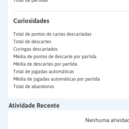
Total de partidas
Curiosidades
Total de pontos de cartas descartadas
Total de descartes
Curingas descartados
Média de pontos de descarte por partida
Média de descartes por partida
Total de jogadas automáticas
Média de jogadas automáticas por partida
Total de abandonos
Atividade Recente
Nenhuma atividad