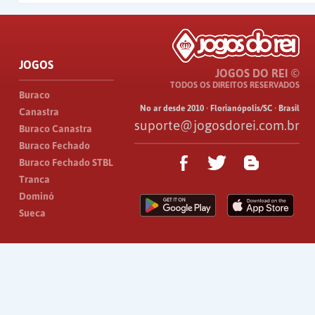
JOGOS
JOGOS DO REI ©
TODOS OS DIREITOS RESERVADOS
Buraco
No ar desde 2010 · Florianópolis/SC · Brasil
Canastra
suporte@jogosdorei.com.br
Buraco Canastra
Buraco Fechado
Buraco Fechado STBL
Tranca
Dominó
Sueca