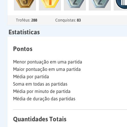
Troféus:
288
Conquistas:
83
Estatísticas
Pontos
Menor pontuação em uma partida
Maior pontuação em uma partida
Média por partida
Soma em todas as partidas
Média por minuto de partida
Média de duração das partidas
Quantidades Totais