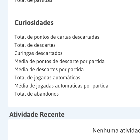
Total de partidas
Curiosidades
Total de pontos de cartas descartadas
Total de descartes
Curingas descartados
Média de pontos de descarte por partida
Média de descartes por partida
Total de jogadas automáticas
Média de jogadas automáticas por partida
Total de abandonos
Atividade Recente
Nenhuma atividad