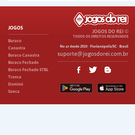
JOGOS
JOGOS DO REI ©
TODOS OS DIREITOS RESERVADOS
Buraco
No ar desde 2010 · Florianópolis/SC · Brasil
Canastra
suporte@jogosdorei.com.br
Buraco Canastra
Buraco Fechado
Buraco Fechado STBL
Tranca
Dominó
Sueca