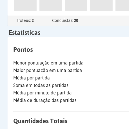
Troféus:
2
Conquistas:
20
Estatísticas
Pontos
Menor pontuação em uma partida
Maior pontuação em uma partida
Média por partida
Soma em todas as partidas
Média por minuto de partida
Média de duração das partidas
Quantidades Totais