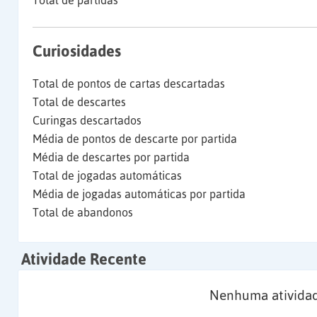
Total de partidas
Curiosidades
Total de pontos de cartas descartadas
Total de descartes
Curingas descartados
Média de pontos de descarte por partida
Média de descartes por partida
Total de jogadas automáticas
Média de jogadas automáticas por partida
Total de abandonos
Atividade Recente
Nenhuma atividad