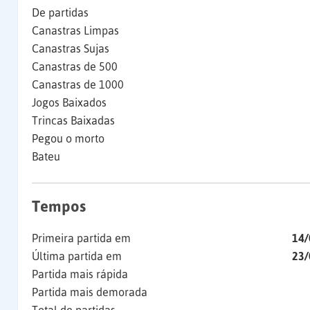
De partidas
Canastras Limpas
Canastras Sujas
Canastras de 500
Canastras de 1000
Jogos Baixados
Trincas Baixadas
Pegou o morto
Bateu
Tempos
Primeira partida em
14/
Última partida em
23/
Partida mais rápida
Partida mais demorada