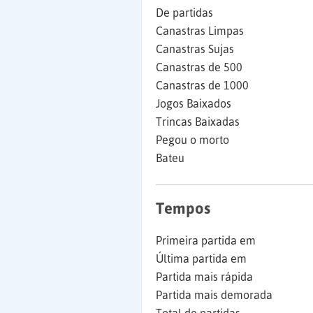
De partidas
Canastras Limpas
Canastras Sujas
Canastras de 500
Canastras de 1000
Jogos Baixados
Trincas Baixadas
Pegou o morto
Bateu
Tempos
Primeira partida em
Última partida em
Partida mais rápida
Partida mais demorada