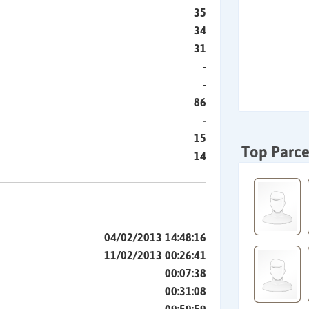
35
34
31
-
-
86
-
15
Top Parce
14
04/02/2013 14:48:16
11/02/2013 00:26:41
00:07:38
00:31:08