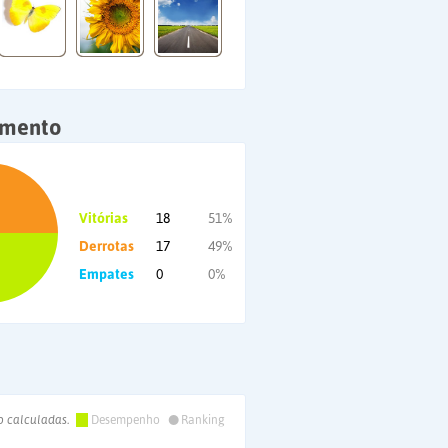
amento
Vitórias
18
51%
Derrotas
17
49%
Empates
0
0%
•
o calculadas.
Desempenho
Ranking