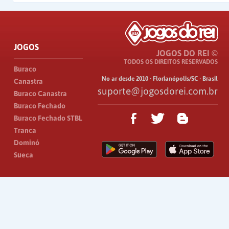
JOGOS
JOGOS DO REI ©
TODOS OS DIREITOS RESERVADOS
Buraco
No ar desde 2010 · Florianópolis/SC · Brasil
Canastra
suporte@jogosdorei.com.br
Buraco Canastra
Buraco Fechado
Buraco Fechado STBL
Tranca
Dominó
Sueca