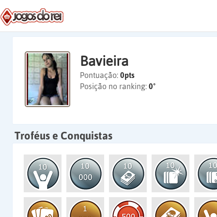
Bavieira
Pontuação:
0pts
Posição no ranking:
0º
Troféus e Conquistas