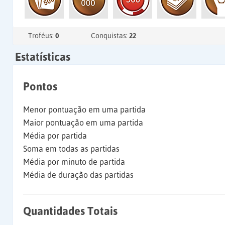
Troféus:
0
Conquistas:
22
Estatísticas
Pontos
Menor pontuação em uma partida
Maior pontuação em uma partida
Média por partida
Soma em todas as partidas
Média por minuto de partida
Média de duração das partidas
Quantidades Totais