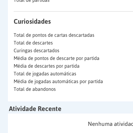
Total de partidas
Curiosidades
Total de pontos de cartas descartadas
Total de descartes
Curingas descartados
Média de pontos de descarte por partida
Média de descartes por partida
Total de jogadas automáticas
Média de jogadas automáticas por partida
Total de abandonos
Atividade Recente
Nenhuma atividad