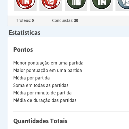
Troféus:
0
Conquistas:
30
Estatísticas
Pontos
Menor pontuação em uma partida
Maior pontuação em uma partida
Média por partida
Soma em todas as partidas
Média por minuto de partida
Média de duração das partidas
Quantidades Totais