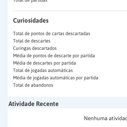
Total de partidas
Curiosidades
Total de pontos de cartas descartadas
Total de descartes
Curingas descartados
Média de pontos de descarte por partida
Média de descartes por partida
Total de jogadas automáticas
Média de jogadas automáticas por partida
Total de abandonos
Atividade Recente
Nenhuma atividad