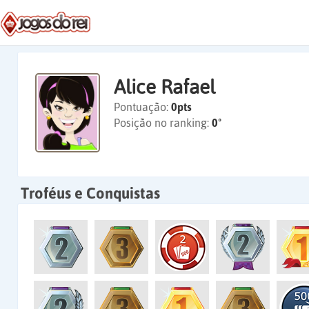
Alice Rafael
Pontuação:
0pts
Posição no ranking:
0º
Troféus e Conquistas