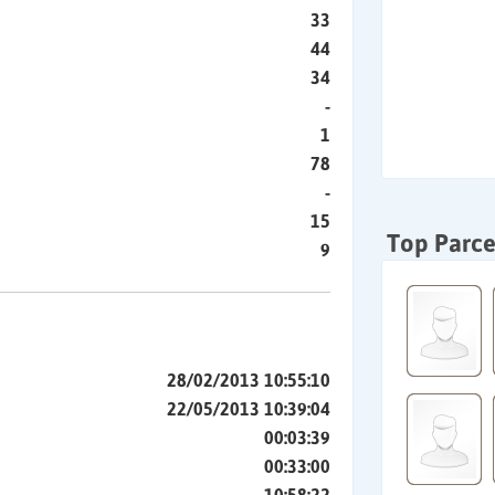
33
44
34
-
1
78
-
15
Top Parce
9
28/02/2013 10:55:10
22/05/2013 10:39:04
00:03:39
00:33:00