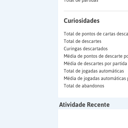
Total de partidas
Curiosidades
Total de pontos de cartas desc
Total de descartes
Curingas descartados
Média de pontos de descarte po
Média de descartes por partida
Total de jogadas automáticas
Média de jogadas automáticas 
Total de abandonos
Atividade Recente