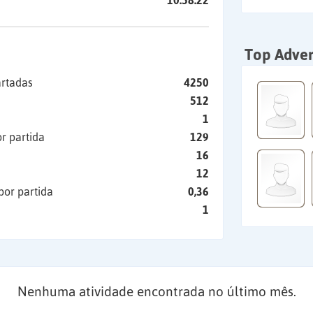
10:58:22
Top Adver
artadas
4250
512
1
r partida
129
16
12
por partida
0,36
1
Nenhuma atividade encontrada no último mês.