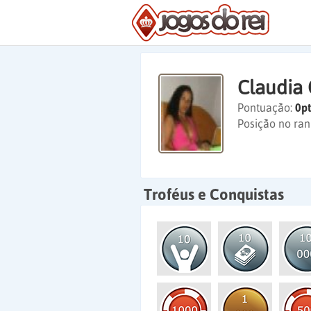
Claudia 
Pontuação:
0pt
Posição no ran
Troféus e Conquistas