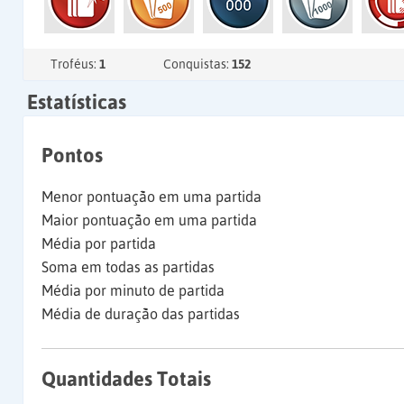
Troféus:
1
Conquistas:
152
Estatísticas
Pontos
Menor pontuação em uma partida
Maior pontuação em uma partida
Média por partida
Soma em todas as partidas
Média por minuto de partida
Média de duração das partidas
Quantidades Totais