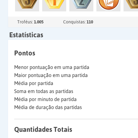
Troféus:
1.005
Conquistas:
110
Estatísticas
Pontos
Menor pontuação em uma partida
Maior pontuação em uma partida
Média por partida
Soma em todas as partidas
Média por minuto de partida
Média de duração das partidas
Quantidades Totais