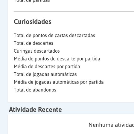
Total de partidas
Curiosidades
Total de pontos de cartas descartadas
Total de descartes
Curingas descartados
Média de pontos de descarte por partida
Média de descartes por partida
Total de jogadas automáticas
Média de jogadas automáticas por partida
Total de abandonos
Atividade Recente
Nenhuma atividad