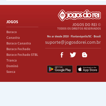
JOGOS
JOGOS DO REI ©
TODOS OS DIREITOS RESERVADOS
Buraco
No ar desde 2010 · Florianópolis/SC · Brasil
Canastra
suporte@jogosdorei.com.br
Buraco Canastra
Buraco Fechado
Buraco Fechado STBL
Tranca
Dominó
Sueca