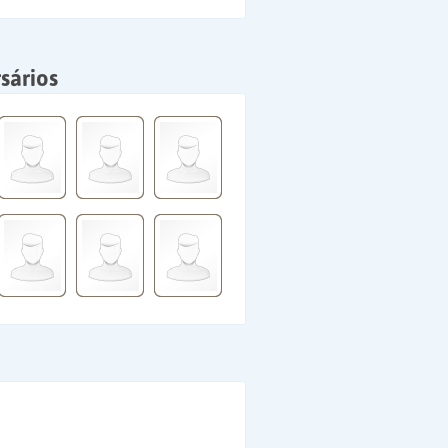
sários