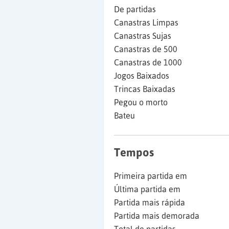
De partidas
Canastras Limpas
Canastras Sujas
Canastras de 500
Canastras de 1000
Jogos Baixados
Trincas Baixadas
Pegou o morto
Bateu
Tempos
Primeira partida em
Última partida em
Partida mais rápida
Partida mais demorada