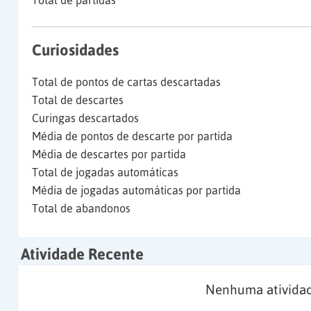
Total de partidas
Curiosidades
Total de pontos de cartas descartadas
Total de descartes
Curingas descartados
Média de pontos de descarte por partida
Média de descartes por partida
Total de jogadas automáticas
Média de jogadas automáticas por partida
Total de abandonos
Atividade Recente
Nenhuma atividad