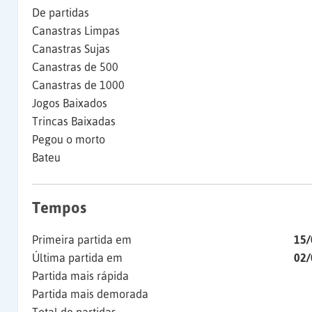
De partidas
Canastras Limpas
Canastras Sujas
Canastras de 500
Canastras de 1000
Jogos Baixados
Trincas Baixadas
Pegou o morto
Bateu
Tempos
Primeira partida em
15/
Última partida em
02/
Partida mais rápida
Partida mais demorada