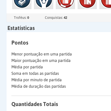
Troféus:
0
Conquistas:
42
Estatísticas
Pontos
Menor pontuação em uma partida
Maior pontuação em uma partida
Média por partida
Soma em todas as partidas
Média por minuto de partida
Média de duração das partidas
Quantidades Totais