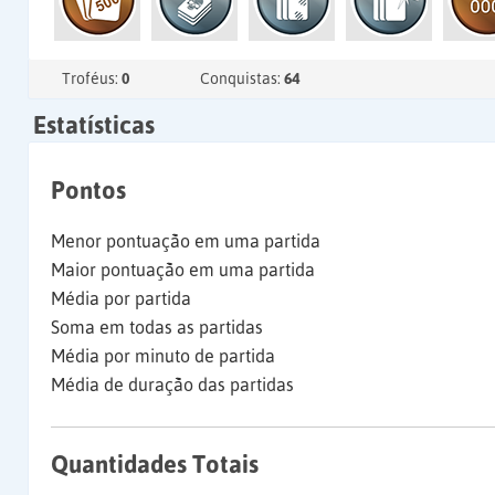
Troféus:
0
Conquistas:
64
Estatísticas
Pontos
Menor pontuação em uma partida
Maior pontuação em uma partida
Média por partida
Soma em todas as partidas
Média por minuto de partida
Média de duração das partidas
Quantidades Totais