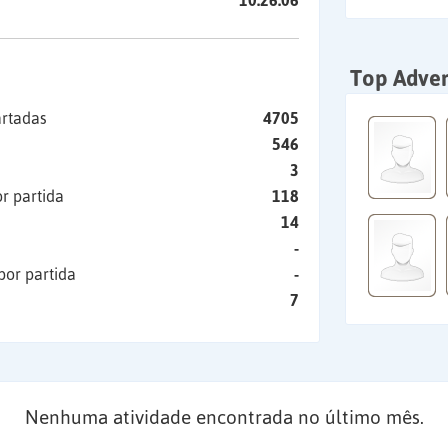
10:26:06
Top Adver
artadas
4705
546
3
r partida
118
14
-
por partida
-
7
Nenhuma atividade encontrada no último mês.