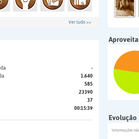
Ver tudo >>
Aproveit
ida
-
da
1.640
585
23390
37
00:15:39
Evolução
*Informações nã