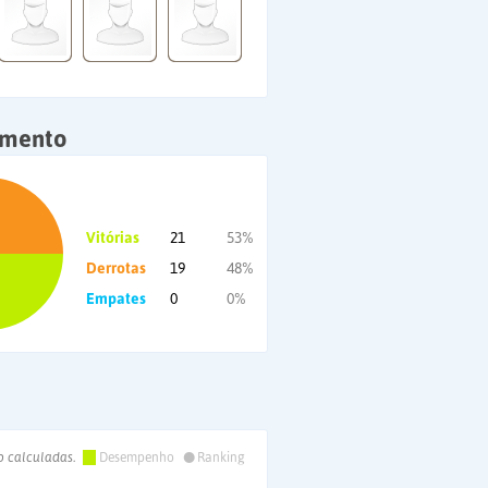
amento
Vitórias
21
53%
Derrotas
19
48%
Empates
0
0%
•
o calculadas.
Desempenho
Ranking