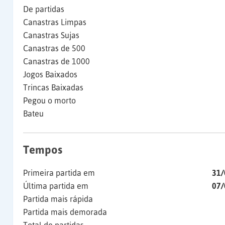
De partidas
Canastras Limpas
Canastras Sujas
Canastras de 500
Canastras de 1000
Jogos Baixados
Trincas Baixadas
Pegou o morto
Bateu
Tempos
Primeira partida em
31/
Última partida em
07/
Partida mais rápida
Partida mais demorada