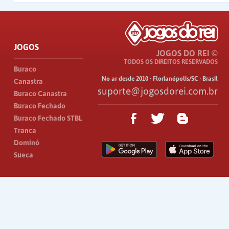
JOGOS
JOGOS DO REI ©
TODOS OS DIREITOS RESERVADOS
Buraco
No ar desde 2010 · Florianópolis/SC · Brasil
Canastra
suporte@jogosdorei.com.br
Buraco Canastra
Buraco Fechado
Buraco Fechado STBL
Tranca
Dominó
Sueca