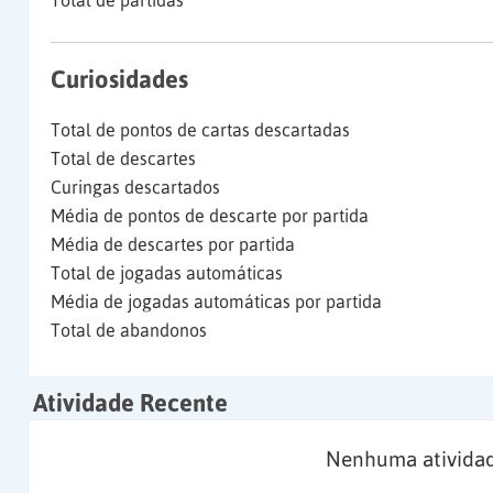
Total de partidas
Curiosidades
Total de pontos de cartas descartadas
Total de descartes
Curingas descartados
Média de pontos de descarte por partida
Média de descartes por partida
Total de jogadas automáticas
Média de jogadas automáticas por partida
Total de abandonos
Atividade Recente
Nenhuma atividad