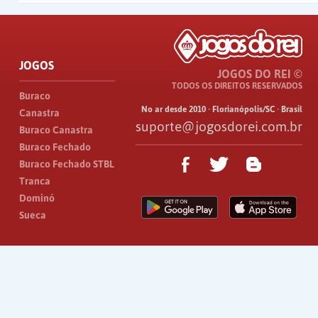
JOGOS
JOGOS DO REI ©
TODOS OS DIREITOS RESERVADOS
Buraco
No ar desde 2010 · Florianópolis/SC · Brasil
Canastra
suporte@jogosdorei.com.br
Buraco Canastra
Buraco Fechado
Buraco Fechado STBL
Tranca
Dominó
Sueca