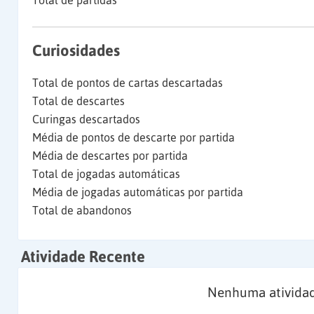
Total de partidas
Curiosidades
Total de pontos de cartas descartadas
Total de descartes
Curingas descartados
Média de pontos de descarte por partida
Média de descartes por partida
Total de jogadas automáticas
Média de jogadas automáticas por partida
Total de abandonos
Atividade Recente
Nenhuma atividad