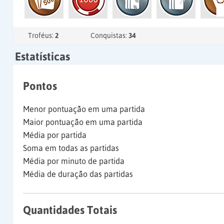
Troféus:
2
Conquistas:
34
Estatísticas
Pontos
Menor pontuação em uma partida
Maior pontuação em uma partida
Média por partida
Soma em todas as partidas
Média por minuto de partida
Média de duração das partidas
Quantidades Totais