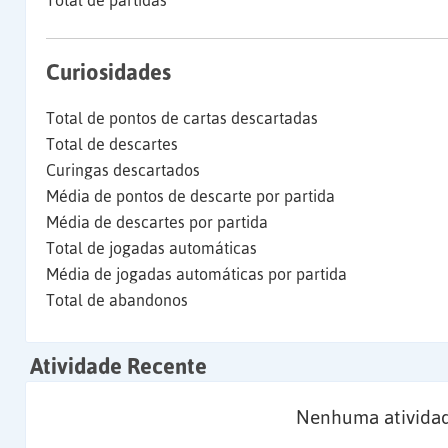
Total de partidas
Curiosidades
Total de pontos de cartas descartadas
Total de descartes
Curingas descartados
Média de pontos de descarte por partida
Média de descartes por partida
Total de jogadas automáticas
Média de jogadas automáticas por partida
Total de abandonos
Atividade Recente
Nenhuma atividad