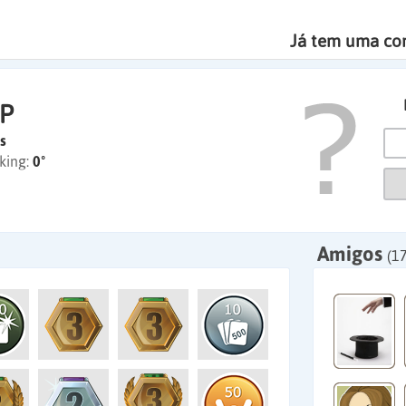
Já tem uma co
SP
s
king:
0º
Amigos
(1