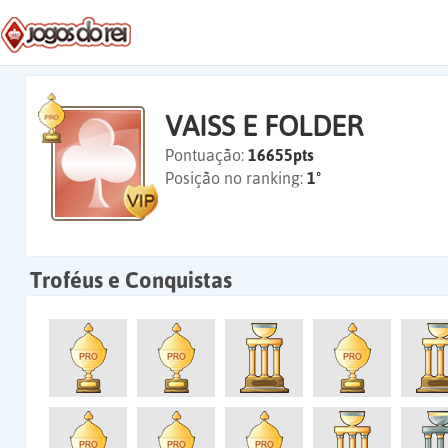
VAISS E FOLDER
Pontuação:
16655pts
Posição no ranking:
1º
Troféus e Conquistas