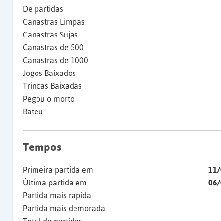
De partidas
Canastras Limpas
Canastras Sujas
Canastras de 500
Canastras de 1000
Jogos Baixados
Trincas Baixadas
Pegou o morto
Bateu
Tempos
Primeira partida em
11/
Última partida em
06/
Partida mais rápida
Partida mais demorada