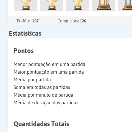
Troféus:
237
Conquistas:
126
Estatísticas
Pontos
Menor pontuação em uma partida
Maior pontuação em uma partida
Média por partida
Soma em todas as partidas
Média por minuto de partida
Média de duração das partidas
Quantidades Totais