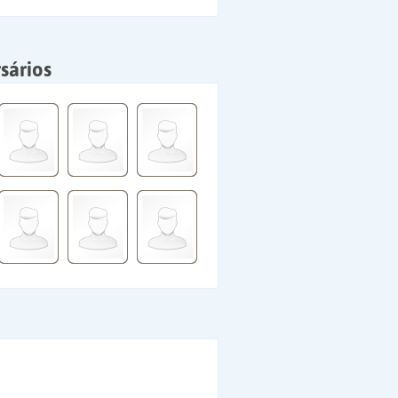
sários