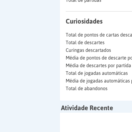
Total de partidas
Curiosidades
Total de pontos de cartas desc
Total de descartes
Curingas descartados
Média de pontos de descarte po
Média de descartes por partida
Total de jogadas automáticas
Média de jogadas automáticas 
Total de abandonos
Atividade Recente