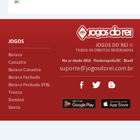
JOGOS
JOGOS DO REI ©
TODOS OS DIREITOS RESERVADOS
Buraco
No ar desde 2010 · Florianópolis/SC · Brasil
Canastra
suporte@jogosdorei.com.br
Buraco Canastra
Buraco Fechado
Buraco Fechado STBL
Tranca
Dominó
Sueca