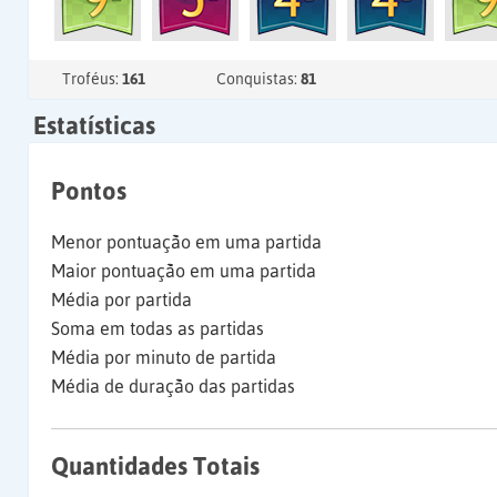
Troféus:
161
Conquistas:
81
Estatísticas
Pontos
Menor pontuação em uma partida
Maior pontuação em uma partida
Média por partida
Soma em todas as partidas
Média por minuto de partida
Média de duração das partidas
Quantidades Totais