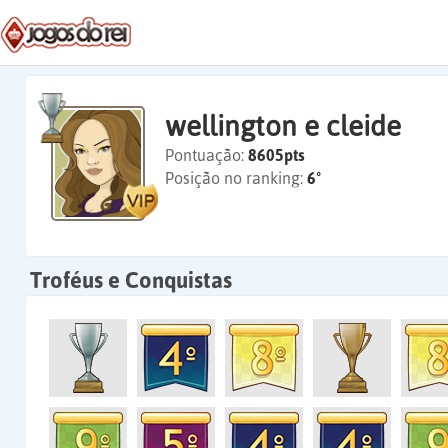
wellington e cleide
Pontuação:
8605pts
Posição no ranking:
6º
Troféus e Conquistas