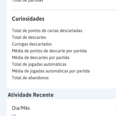
Total de partidas
Curiosidades
Total de pontos de cartas descartadas
Total de descartes
Curingas descartados
Média de pontos de descarte por partida
Média de descartes por partida
Total de jogadas automáticas
Média de jogadas automáticas por partida
Total de abandonos
Atividade Recente
Dia/Mês