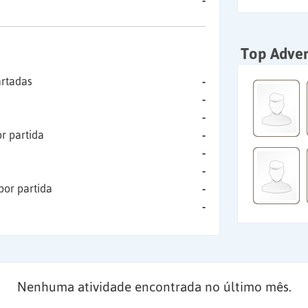
-
Top Adver
artadas
-
-
-
r partida
-
-
-
por partida
-
-
Nenhuma atividade encontrada no último mês.