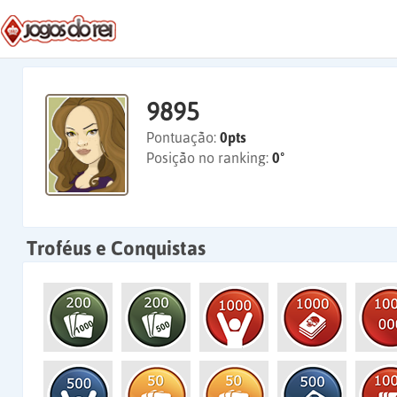
9895
Pontuação:
0pts
Posição no ranking:
0º
Troféus e Conquistas